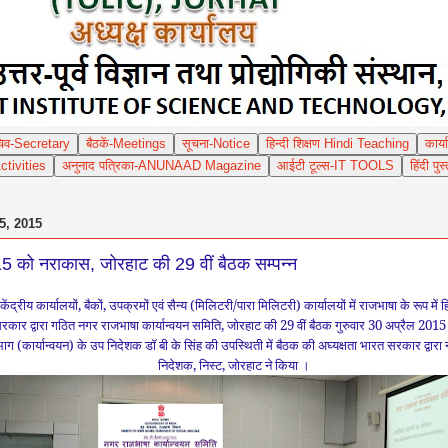
िव-Secretary
बैठकें-Meetings
सूचना-Notice
हिन्दी शिक्षण Hindi Teaching
कार्
tivities
अनुनाद पत्रिका-ANUNAAD Magazine
आईटी टूल्स-IT TOOLS
हिंदी प
, 2015
5 को नराकास, जोरहाट की 29 वीं बैठक सम्पन्न
द्रीय कार्यालयों, बैकों, उपक्रमों एवं सैन्‍य (मिलिटरी/पारा मिलिटरी) कार्यालयों में राजभाषा के रूप में
सरकार द्वारा गठित नगर राजभाषा कार्यान्‍वयन समिति, जोरहाट की 29 वीं बैठक
गुरु
वार 30
अप्रैल
2015 क
भाग (
कार्यान्वयन)
के उप निदेशक
डॉ बी के सिंह की
उपस्थिती में
बैठक की अघ्‍यक्षता भारत सरकार द्वारा न
निदेशक, निस्‍ट, जोरहाट ने किया ।