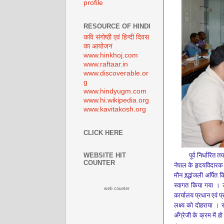
profile
RESOURCE OF HINDI
कवि संगोष्ठी एवं हिन्दी दिवस
का आयोजन
www.hinkhoj.com
www.raftaar.in
www.discoverable.or
g
www.hindyugm.com
www.hi.wikipedia.org
www.kavitakosh.org
CLICK HERE
पूर्व निर्धारि
WEBSITE HIT
COUNTER
नेपाल के हृदयविदारक भ
मौन श्र्द्धांजली अर्पित
स्वागत किया गया । उ
web counter
कार्यालय प्रधान एवं प
लक्ष्य को दोहराया
।
स
अँग्रेजी के क्रम में 