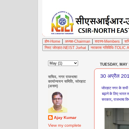
होम-
Hom
e
अध्यक्ष-Chairman
सदस्य-Members
सच
निस्ट जोरहाट-NEIST Jorhat
नराकास गतिविधि-TOLIC Ac
TUESDAY, MAY 5
30 अप्रैल 201
सचिव, नगर राजभाषा
कार्यान्वयन समिति, जोरहाट
(असम)
जोरहाट नगर के सभी कें
बढ़ाने के लिए भारत 
सरकार
राजभाषा वि
,
Ajay Kumar
View my complete