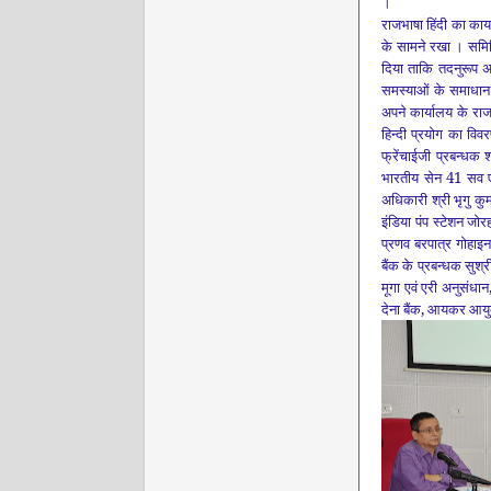
।
राजभाषा हिंदी का कार्
के सामने रखा ।
समित
दिया ताकि तदनुरूप अ
समस्‍याओं के समाधा
अपने
कार्यालय के रा
हिन्दी प्रयोग का वि
फ्रेंचाईजी
प्रबन्धक श
भारतीय
सेन 41
सव
अधिकारी श्री भृगु कुम
इंडिया पंप स्टेशन जो
प्रणव बरपात्र गोहाइन
बैंक के प्रबन्धक सुश्र
मूगा एवं एरी अनुसंधान
देना बैंक
,
आयकर आयुक्