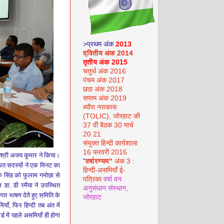
>प्रथम अंक
2013
द्वितीय अंक 2014
तृतीय अंक 2015
चतुर्थ अंक 2016
पंचम अंक 2017
छठा अंक 2018
सप्तम अंक 2019
ब्यौरा नराकास
(TOLIC), जोरहाट की
37 वीं बैठक 30 मार्च
20 21
संयुक्त हिन्दी कार्यशाला
16 फरवरी 2016
व श्री अजय कुमार ने किया।
"
वर्षारण्यम"
अंक 3 :
्थित सदस्यों ने एक मिनट का
हिन्दी-असमियाँ ई-
के सिंह
को फुलाम गमोछा से
पत्रिका
वर्षा वन
्ष डा. डी
रमैया
ने उपस्थित
अनुसंधान संस्थान,
ागत भाषण देते हुए समिति के
जोरहाट
ियाँ
,
फिर हिन्दी तब अंत में
ड में पहले असमियाँ ही होगा