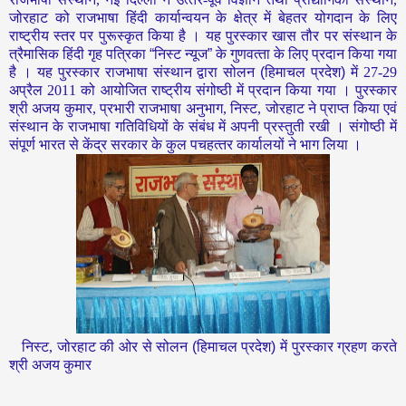
जोरहाट को राजभाषा हिंदी कार्यान्‍वयन के क्षेत्र में बेहतर योगदान के लिए
राष्‍ट्रीय स्‍तर पर पुरूस्‍कृत किया है । यह पुरस्‍कार खास तौर पर संस्‍थान के
त्रैमासिक हिंदी गृह पत्रिका
“
निस्‍ट न्‍यूज
”
के गुणवत्‍ता के लिए प्रदान किया गया
है । यह पुरस्‍कार राजभाषा संस्‍थान द्वारा सोलन
(
हिमाचल प्रदेश
)
में 27-29
अप्रैल 2011 को आयोजित राष्‍ट्रीय संगोष्‍ठी में प्रदान किया गया । पुरस्‍कार
श्री अजय कुमार, प्रभारी राजभाषा अनुभाग, निस्‍ट, जोरहाट ने प्राप्‍त किया एवं
संस्‍थान के राजभाषा गतिविधियों के संबंध में अपनी प्रस्‍तुती रखी । संगोष्‍ठी में
संपूर्ण भारत से केंद्र सरकार के कुल पचहत्‍तर कार्यालयों ने भाग लिया ।
निस्‍ट, जोरहाट की ओर से
सोलन
(
हिमाचल प्रदेश
)
में
पुरस्‍कार ग्रहण करते
श्री अजय कुमार