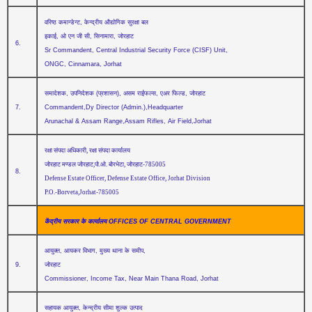
वरिष्‍ठ कमान्‍डेन्‍ट, केन्‍द्रीय औद्योगिक सुरक्षा बल
इकाई, ओ एन जी सी, सिनामारा, जोरहाट
6.
Sr Commandent, Central Industrial Security Force (CISF) Unit,
ONGC, Cinnamara, Jorhat
समादेशक, उपनिदेशक (प्रशासन), असम राईफल्‍स, एअर फिल्‍ड, जोरहाट
7.
Commandent,Dy Director (Admin.),Headquarter
Arunachal & Assam Range,Assam Rifles, Air Field,Jorhat
रक्षा संपदा अधिकारी, रक्षा संपदा कार्यालय
जोरहाट मण्‍डल जोरहाट,पो.ओ. बोरभेटा, जोरहाट-785005
8.
Defense Estate Officer, Defense Estate Office, Jorhat Division
P.O.-Borveta,
Jorhat-785005
केंद्रीय सरकार के कार्यालय OFFICES OF CENTRAL GOVERNMENT
आयुक्‍त, आयकर विभाग, मुख्‍य थाना के समीप,
9.
जोरहाट
Commissioner, Income Tax, Near Main Thana Road, Jorhat
सहायक आयुक्‍त, केन्‍द्रीय सीमा शुल्‍क उत्‍पाद