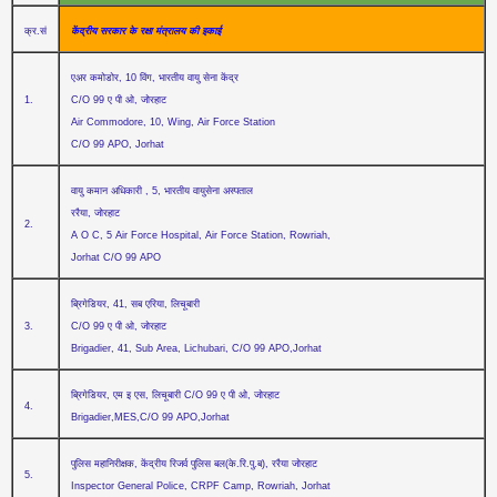
क्र.सं
केंद्रीय सरकार के रक्षा मंत्रालय की इकाई
एअर कमोडोर, 10 विंग, भारतीय वायु सेना केंद्र
1
.
C/O 99 ए पी ओ, जोरहाट
Air Commodore, 10, Wing, Air Force Station
C/O 99 APO, Jorhat
वायु कमान अधिकारी , 5, भारतीय वायुसेना अस्‍पताल
ररैया, जोरहाट
2.
A O C, 5 Air Force Hospital, Air Force Station, Rowriah,
Jorhat C/O 99 APO
ब्रिगेडियर, 41, सब एरिया, लिचूबारी
3.
C/O 99 ए पी ओ, जोरहाट
Brigadier, 41, Sub Area, Lichubari, C/O 99 APO,Jorhat
ब्रिगेडियर, एम इ एस, लिचूबारी C/O 99 ए पी ओ, जोरहाट
4.
Brigadier,MES,C/O 99 APO,Jorhat
पुलिस महानिरीक्षक, केंद्रीय रिजर्व पुलिस बल(के.रि.पु.ब), ररैया जोरहाट
5.
Inspector General Police, CRPF Camp, Rowriah, Jorhat