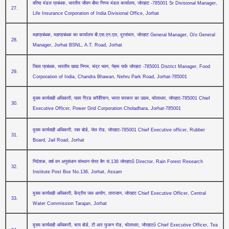
वरिष्‍ठ मंडल प्रबंधक, भारतीय जीवन बीमा निगम मंडल कार्यालय, जोरहाट -785001 Sr Divisional Manager,
27.
Life Insurance Corporation of India Divisional Office, Jorhat
महाप्रबंधक, महाप्रबंधक का कार्यालय बी.एस.एन.एल, दूरसंचार, जोरहाट General Manager, O/o General
28.
Manager, Jorhat BSNL, A.T. Road, Jorhat
जिला प्रबंधक, भारतीय खाद्य निगम, चंद्र भवन, नेहरू पार्क जोरहाट -785001 District Manager, Food
29.
Corporation of India, Chandra Bhawan, Nehru Park Road, Jorhat-785001
मुख्‍य कार्यवाही अधिकारी, पावर ग्रिड कॉर्पोरेशन, भारत सरकार का उद्यम, चोलाधरा, जोरहाट-785001 Chief
30.
Executive Officer, Power Grid Corporation Choladhara, Jorhat-785001
मुख्‍य कार्यवाही अधिकारी, रबर बोर्ड, जेल रोड, जोरहाट-785001 Chief Executive officer, Rubber
31.
Board, Jail Road, Jorhat
निदेशक, वर्षा वन अनुसंधान संस्‍थान पोस्‍ट बैग सं.136 जोरहाटõ Director, Rain Forest Research
32.
Institute Post Box No.136, Jorhat, Assam
मुख्‍य कार्यवाही अधिकारी, केंद्रीय जल आयोग, ताराजान, जोरहाट Chief Executive Officer, Central
33.
Water Commission Tarajan, Jorhat
मुख्‍य कार्यवाही अधिकारी, चाय बोर्ड, टी आर फुकन रोड, चोलाधरा, जोरहाटõ Chief Executive Officer, Tea