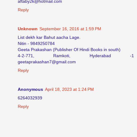
aftaby2k@hotmail.com
Reply
Unknown
September 16, 2016 at 1:59 PM
List dekh kar Bahut aacha Lage.
Nitin - 9849250784
Geeta Prakashan (Publisher Of Hindi Books in south)
4-2-771, Ramkoti, Hyderabad -1
geetaprakashan7@gmail.com
Reply
Anonymous
April 18, 2023 at 1:24 PM
6264032939
Reply