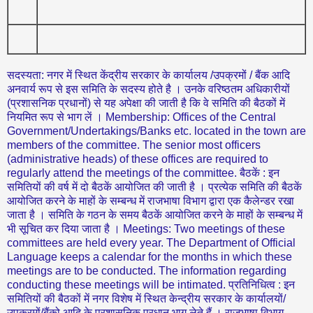
सदस्‍यता: नगर में स्थित केंद्रीय सरकार के कार्यालय /उपक्रमों / बैंक आदि
अनवार्य रूप से इस समिति के सदस्‍य होते है । उनके वरिष्‍ठतम अधिकारीयों
(प्रशासनिक प्रधानों) से यह अपेक्षा की जाती है कि वे समिति की बैठकों में
नियमित रूप से भाग लें । Membership: Offices of the Central
Government/Undertakings/Banks etc. located in the town are
members of the committee. The senior most officers
(administrative heads) of these offices are required to
regularly attend the meetings of the committee. बैठकें : इन
समितियों की वर्ष में दो बैठकें आयोजित की जाती है । प्रत्‍येक समिति की बैठकें
आयोजित करने के माहों के सम्‍बन्‍ध में राजभाषा विभाग द्वारा एक कैलेन्‍डर रखा
जाता है । समिति के गठन के समय बैठकें आयोजित करने के माहों के सम्‍बन्‍ध में
भी सूचित कर दिया जाता है । Meetings: Two meetings of these
committees are held every year. The Department of Official
Language keeps a calendar for the months in which these
meetings are to be conducted. The information regarding
conducting these meetings will be intimated. प्रतिनिधित्‍व : इन
समितियों की बैठकों में नगर विशेष में स्थित केन्‍द्रीय सरकार के कार्यालयों/
उपक्रमों/बैंको आदि के प्रशासनिक प्रधान भाग लेते हैं । राजभाषा विभाग