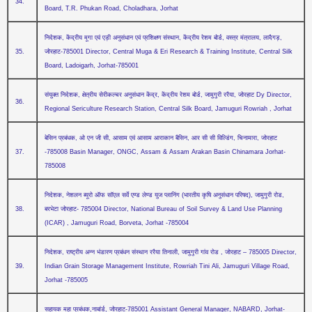
34.
Board, T.R. Phukan Road, Choladhara, Jorhat
निदेशक, केंद्रीय मूगा एवं एड़ी अनुसंधान एवं प्रशिक्षण संस्‍थान, केंद्रीय रेशम बोर्ड, वस्‍त्र मंत्रालय, लादैगड़,
35.
जोरहाट-785001 Director, Central Muga & Eri Research & Training Institute, Central Silk
Board, Ladoigarh, Jorhat-785001
संयुक्‍त निदेशक, क्षेत्रीय सेरीकल्‍चर अनुसंधान केंद्र, केंद्रीय रेशम बोर्ड, जामुगुरी ररैया, जोरहाट Dy Director,
36.
Regional Sericulture Research Station, Central Silk Board, Jamuguri Rowriah , Jorhat
बेसिन प्रबंधक, ओ एन जी सी, आसाम एवं आसाम आराकान बैसिन, आर सी सी विल्डिंग, चिनामारा, जोरहाट
37.
-785008 Basin Manager, ONGC, Assam & Assam Arakan Basin Chinamara Jorhat-
785008
निदेशक, नेशलन ब्‍यूरो ऑफ सॉएल सर्वे एण्‍ड लेण्‍ड युज प्‍लानिंग (भारतीय कृषि अनुसंधान परिषद), जामुगुरी रोड,
38.
बरभेटा जोरहाट- 785004 Director, National Bureau of Soil Survey & Land Use Planning
(ICAR) , Jamuguri Road, Borveta, Jorhat -785004
निदेशक, राष्‍ट्रीय अन्‍न भंडारण प्रबंधन संस्‍थान ररैया तिनाली, जामुगुरी गांव रोड , जोरहाट – 785005 Director,
39.
Indian Grain Storage Management Institute, Rowriah Tini Ali, Jamuguri Village Road,
Jorhat -785005
सहायक महा प्रबंधक,नाबांर्ड, जोरहाट-785001 Assistant General Manager, NABARD, Jorhat-