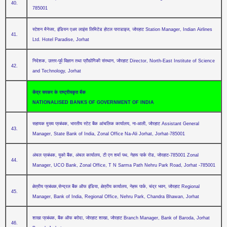
40.
785001
स्‍टेशन मैनेजर, इंडियन एअर लाइंस लिमिटेड होटल पाराडाइज, जोरहाट Station Manager, Indian Airlines
41.
Ltd. Hotel Paradise, Jorhat
निदेशक, उत्‍तर-पूर्व विज्ञान तथा प्रौद्योगिकी संस्‍थान, जोरहाट Director, North-East Institute of Science
42.
and Technology, Jorhat
केंद्र सरकर के राष्‍ट्रीयकृत बैंक
NATIONALISED BANKS OF GOVERNMENT OF INDIA
सहायक मुख्‍य प्रबंधक, भारतीय स्‍टेट बैंक आंचलिक कार्यालय, ना-आली, जोरहाट Assistant General
43.
Manager, State Bank of India, Zonal Office Na-Ali Jorhat, Jorhat-785001
अंचल प्रबंधक, यूको बैंक, अंचल कार्यालय, टी एन शर्मा पथ, नेहरू पार्क रोड, जोरहाट-785001 Zonal
44.
Manager, UCO Bank, Zonal Office, T N Sarma Path Nehru Park Road, Jorhat -785001
क्षेत्रीय प्रबंधक,सेन्‍द्रल बैंक ऑफ इंडिया, क्षेत्रीय कार्यालय, नेहरू पार्क, चंद्र भवन, जोरहाट Regional
45.
Manager, Bank of India, Regional Office, Nehru Park, Chandra Bhawan, Jorhat
शाखा प्रबंधक, बैंक ऑफ बरोदा, जोरहाट शाखा, जोरहाट Branch Manager, Bank of Baroda, Jorhat
46.