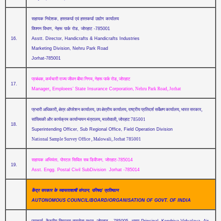
सहायक निदेशक, हस्‍तकर्घा एवं हस्‍तकर्घा उद्योग कार्यालय
विपणन विभाग, नेहरू पार्क रोड, जोरहाट -785001
16.
Asstt. Director, Handicrafts & Handicrafts Industries
Marketing Division, Nehru Park Road
Jorhat-785001
प्रबंधक
, कर्मचारी राज्‍य जीवन बीमा निगम, नेहरू पार्क रोड, जोरहाट
17.
Manager
,
Emploees’ State Insurance Corporation,
Nehru Park Road
, Jorhat
प्रभारी अधिकारी, क्षेत्र ऑपरेशन कार्यालय, उप क्षेत्रीय कार्यालय, राष्‍ट्रीय प्रतिदर्श सर्वेक्षण कार्यालय, भारत सरकार,
सांख्यिकी और कार्यक्रम कार्यान्‍वयन मंत्रालय, मालोवाली, जोरहाट 785001
18.
Superintending Officer, Sub Regional Office, Field Operation Division
National Sample Survey Office , Malowali, Jorhat 785001
सहायक अभियंता, पोस्‍टल सिविल सब डिवीजन, जोरहाट-785014
19.
Asst. Engg. Postal Civil SubDivision Jorhat -785014
केंद्र सरकार के स्‍वायत्‍तशाषी संगठन, परिषद/ प्रतिष्‍ठान
AUTONOMOUS COUNCIL/BOARD/ORGANISATION OF GOVT. OF INDIA