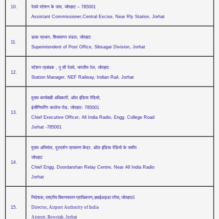
10.
रेलवे स्‍टेशन के पास, जोरहाट – 785001
Assistant Commissioner,Central Excise, Near Rly Station, Jorhat
डाक प्रधान, शिवसागर मंडल, जोरहाट
11.
Superintendent of Post Office, Sibsagar Division, Jorhat
स्‍टेशन प्रबंधक , पू सी रेलवे, भारतीय रेल, जोरहाट
12.
Station Manager, NEF Railway, Indian Rail, Jorhat
मुख्‍य कार्यवाही अधिकारी, ऑल इंडिया रेडियो,
इंजीनियरिंग कालेज रोड, जोरहाट- 785001
13.
Chief Executive Officer, All India Radio, Engg. College Road
Jorhat -785001
मुख्‍य अभियंता, दूरदर्शन प्रसारण केंद्र, ऑल इंडिया रेडियो के समीप
जोरहाट
14.
Chief Engg. Doordarshan Relay Centre, Near All India Radio
Jorhat
निदेशक, राष्‍ट्रीय विमानपत्‍तन प्राधिकरण, हवाईअड्डा ररैया, जोरहाट
õ
15.
Director, Airport Authority of India
Airport, Rowriah, Jorhat